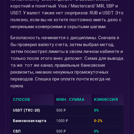
короткий и понятный: Visa / Mastercard/ MIR, SBP и
USDT. У валют также нет сюрпризов: RUB и USDT. Это
полезно, если вы не хотите постоянно иметь дело с
ненужными конверсиями и скрытыми шагами.
Безопасность начинается с дисциплины. Сначала я
бы проверил валюту счета, затем выбрал метод,
затем посмотрел лимиты в своем личном кабинете и
только после этого внес депозит. Схема для вывода
та же: тот же канал, правильные банковские
реквизиты, никаких ненужных промежуточных
переводов. Спешка при оплате почти всегда не
нужна.
СПОСОБ
МИН. СУММА
КОМИССИЯ
СК
USDT (TRC-20)
500 ₽
0%
5-1
Банковская карта
1000 ₽
0-2%
1-3
СБП
500 ₽
0%
до 