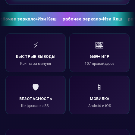
очее зеркало
Изи Кеш — рабочее зеркало
Изи Кеш — рабоч
⚡
🎰
БЫСТРЫЕ ВЫВОДЫ
6609+ ИГР
Крипта за минуты
107 провайдеров
🛡️
📱
БЕЗОПАСНОСТЬ
МОБИЛКА
Шифрование SSL
Android и iOS