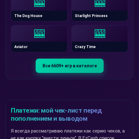
🎰
🎰
The Dog House
Starlight Princess
🎰
🎰
Aviator
Crazy Time
Все 6609+ игр в каталоге
Платежи: мой чек-лист перед
пополнением и выводом
Я всегда рассматриваю платежи как серию чеков, а
не как кнопку "внести деньги". В EzCash список